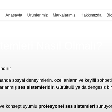
Anasayfa
Ürünlerimiz
Markalarımız
Hakkımızda
Bl
temleri Nasıl Olmalı?
ndırır
nda sosyal deneyimlerin, özel anların ve keyifli sohbet
sarlanmış
ses sistemleridir
. Gürültülü ya da dengesiz bi
el ve konsept uyumlu
profesyonel ses sistemleri
sunuyor