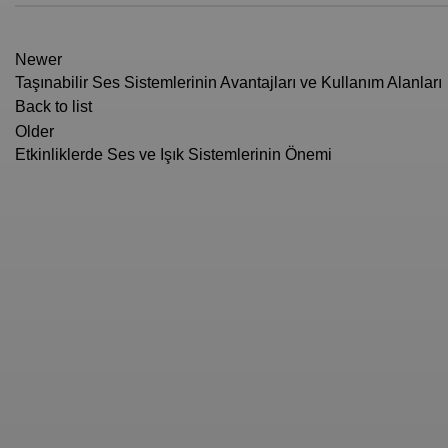
Newer
Taşınabilir Ses Sistemlerinin Avantajları ve Kullanım Alanları
Back to list
Older
Etkinliklerde Ses ve Işık Sistemlerinin Önemi
KURUMSAL
MARKA
Hakkımızda
Wöller
Blog
iFox
Referanslarımız
Wieder
Hesap Numaralarımız
Studio Plu
2025 YS AUDIO
Tüm hakları
Ecomedya Creative
bünyesinde saklıdır.