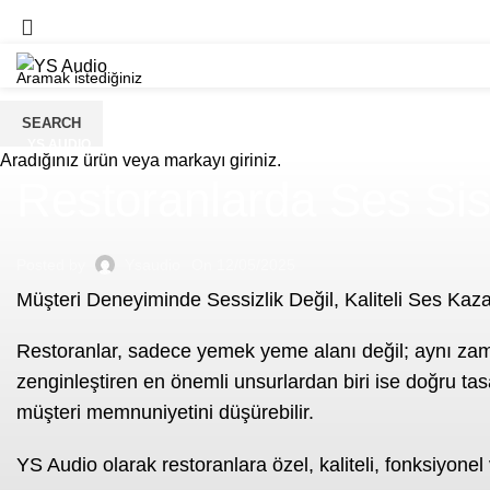
SEARCH
YS AUDIO
Aradığınız ürün veya markayı giriniz.
Restoranlarda Ses Sis
Posted by
Ysaudio
On 12/05/2025
Müşteri Deneyiminde Sessizlik Değil, Kaliteli Ses Kaza
Restoranlar, sadece yemek yeme alanı değil; aynı zama
zenginleştiren en önemli unsurlardan biri ise doğru ta
müşteri memnuniyetini düşürebilir.
YS Audio olarak restoranlara özel, kaliteli, fonksiyon