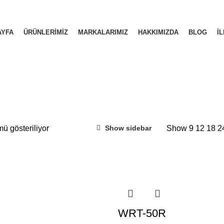
AYFA
ÜRÜNLERIMIZ
MARKALARIMIZ
HAKKIMIZDA
BLOG
İL
ü gösteriliyor
Show
9
12
18
2
Show sidebar
WRT-50R