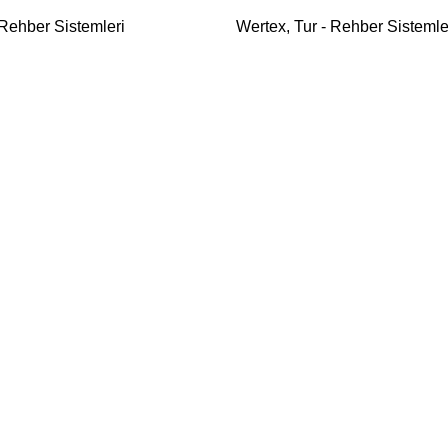
 Rehber Sistemleri
Wertex
,
Tur - Rehber Sistemle
LARIMIZ
MARKALARIMIZ